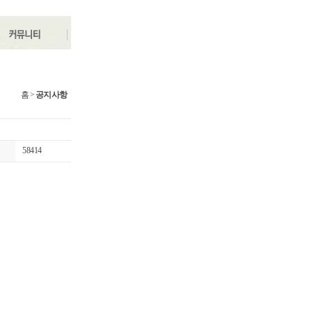
홈
>
공지사항
58414