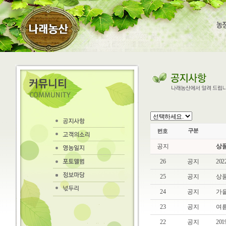
공지
상품
26
공지
20
25
공지
상품
24
공지
가을
23
공지
여름
22
공지
20