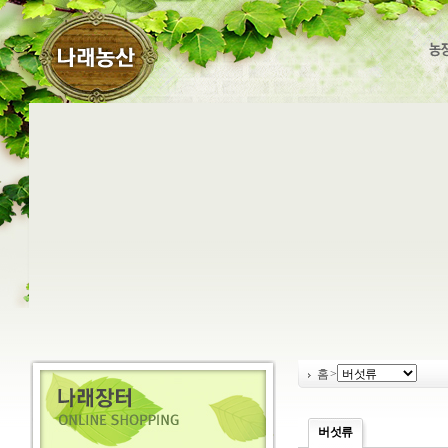
홈
>
버섯류